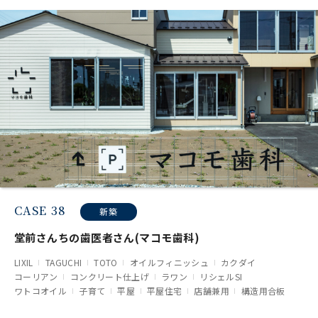
CASE 38
新築
堂前さんちの歯医者さん(マコモ歯科)
LIXIL
TAGUCHI
TOTO
オイルフィニッシュ
カクダイ
コーリアン
コンクリート仕上げ
ラワン
リシェルSI
ワトコオイル
子育て
平屋
平屋住宅
店舗兼用
構造用合板