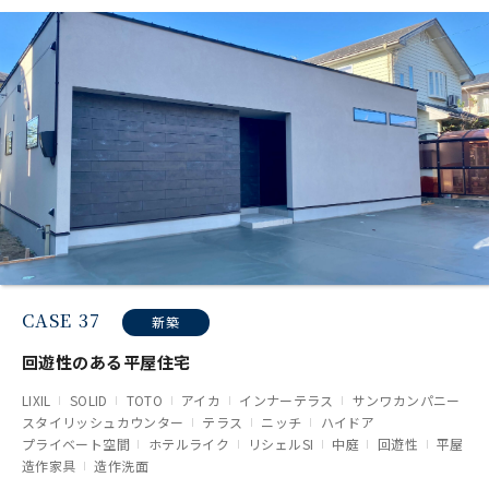
CASE 37
新築
回遊性のある平屋住宅
LIXIL
SOLID
TOTO
アイカ
インナーテラス
サンワカンパニー
スタイリッシュカウンター
テラス
ニッチ
ハイドア
プライベート空間
ホテルライク
リシェルSI
中庭
回遊性
平屋
造作家具
造作洗面