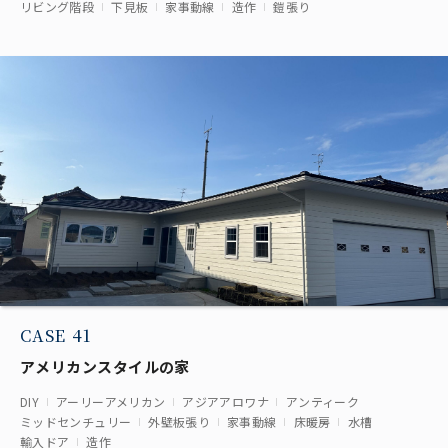
リビング階段
下見板
家事動線
造作
鎧張り
CASE 41
アメリカンスタイルの家
DIY
アーリーアメリカン
アジアアロワナ
アンティーク
ミッドセンチュリー
外壁板張り
家事動線
床暖房
水槽
輸入ドア
造作